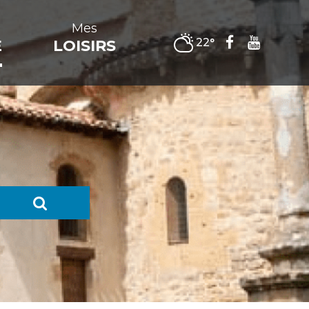
Mes
22°
E
LOISIRS