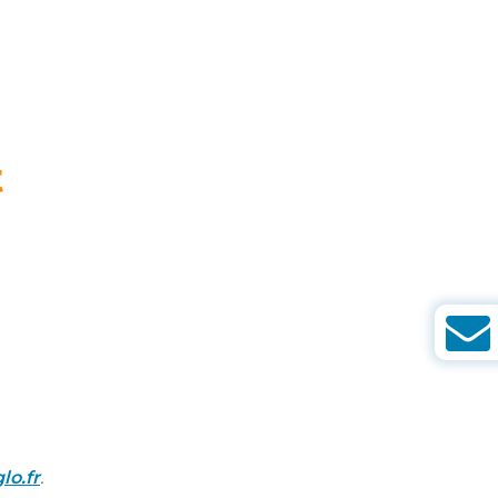
t
o.fr
.